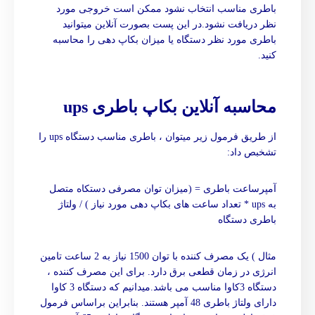
باطری مناسب انتخاب نشود ممکن است خروجی مورد
نظر دریافت نشود.در این پست بصورت آنلاین میتوانید
باطری مورد نظر دستگاه یا میزان بکاپ دهی را محاسبه
کنید.
محاسبه آنلاین بکاپ باطری ups
از طریق فرمول زیر میتوان ، باطری مناسب دستگاه ups را
تشخبص داد:
آمپرساعت باطری = (میزان توان مصرفی دستکاه متصل
به ups * تعداد ساعت های بکاپ دهی مورد نیاز ) / ولتاژ
باطری دستگاه
مثال ) یک مصرف کننده با توان 1500 نیاز به 2 ساعت تامین
انرژی در زمان قطعی برق دارد. برای این مصرف کننده ،
دستگاه 3کاوا مناسب می باشد.میدانیم که دستگاه 3 کاوا
دارای ولتاژ باطری 48 آمپر هستند. بنابراین براساس فرمول